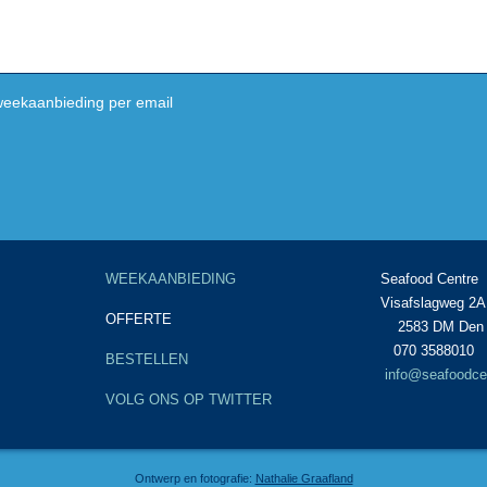
weekaanbieding per email
WEEKAANBIEDING
Seafood
Visaf
OFFERTE
2583 D
070 3588010
BESTELLEN
info@seafoodcen
VOLG ONS OP TWITTER
Ontwerp en fotografie:
Nathalie Graafland