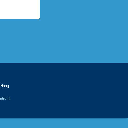
 Centre
slagweg 2A
M Den Haag
tre.nl